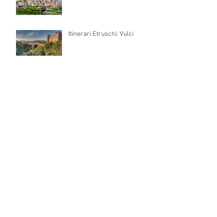
Itinerari Etruschi: Vulci
Tarquinia e gli Etruschi
Archivio
octubre de 2017
(3)
3 entradas
Ricerca per tags
No hay etiquetas aún.
Seguici